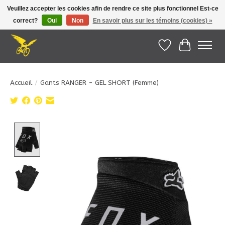
Veuillez accepter les cookies afin de rendre ce site plus fonctionnel Est-ce
correct?
Oui
Non
En savoir plus sur les témoins (cookies) »
Le Pédalier | Îles de la Madeleine |
info@lepedalier.com
| 1-418-986-2965
Liste de souhait
Panier
Accueil
/
Gants RANGER - GEL SHORT (Femme)
Product image slideshow Items