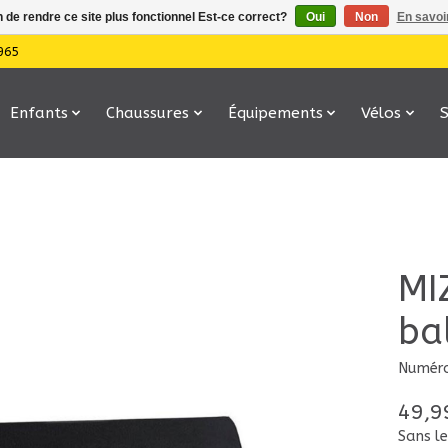
n de rendre ce site plus fonctionnel Est-ce correct?
Oui
Non
En savoir
965
Enfants
Chaussures
Équipements
Vélos
MI
ba
Numéro
49,9
Sans le