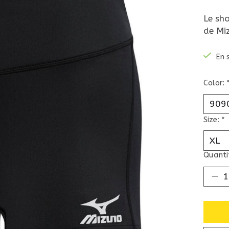
Le sh
de Mi
En 
Color:
Size:
*
Quantit